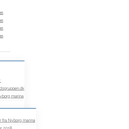
.
dsgruppen.dk
Nyborg marina
r fra Nyborg marina
r 2018