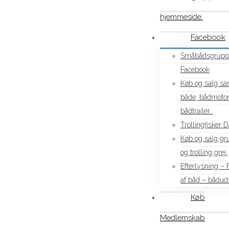
hjemmeside.
Facebook
Småbådsgrupp
Facebook
Køb og salg sam
både, bådmotor
bådtrailer..
Trollingfisker 
Køb og salg gr
og trolling grej.
Efterlysning –
af båd – båduds
Køb
Medlemskab