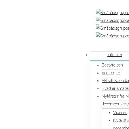
Info om
Bestyrelsen
Vedtægter
Aktivitskalender
Hvad er småbå
Nytårstur fra 
december 2017
Videoer.
Nytårstu
decembe