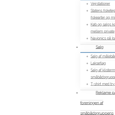
Vejrstationer
Statens fiskete
fiskearter og 
Køb og salgs ko
mellem private
Navionics på I
Salg
Salg af målebån
Lakseflag
Salg af klister
småbådsgrupp
T-shirt med try
Reklame p
foreningen af
småbådsgruppens