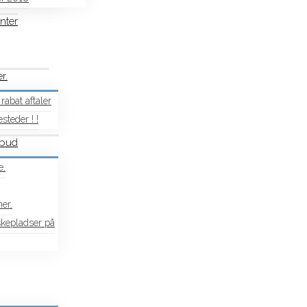
nter
r.
rabat aftaler
steder ! !
lbud
e.
ner.
iskepladser på