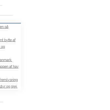
en på
t bytte af
 og
Danmark.
uppen af hav
 Fremlysning
tyr og grej.