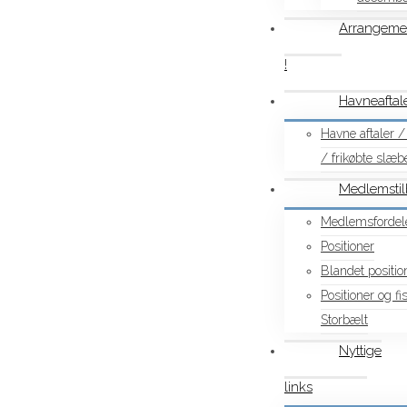
Arrangeme
!
Havneaftale
Havne aftaler / 
/ frikøbte slæbe
Medlemsti
Medlemsfordel
Positioner
Blandet positio
Positioner og f
Storbælt
Nyttige
links