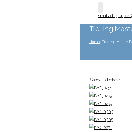
smabadsgruppen
Trolling Mas
Home
/
Trolling Master
[Show slideshow]