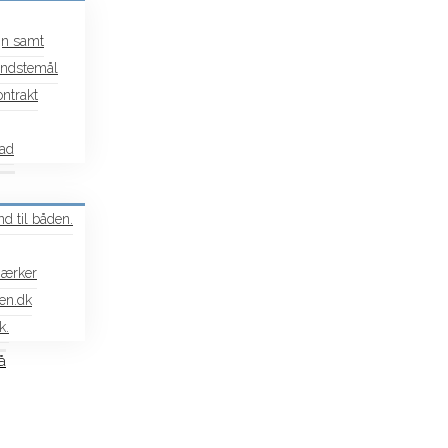
gn samt
mindstemål
ntrakt
pad
d til båden.
mærker
en.dk
k.
å