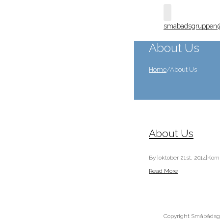
smabadsgruppen
About Us
Home
/
About Us
About Us
By
|
oktober 21st, 2014
|
Komm
Read More
Copyright Småbåds