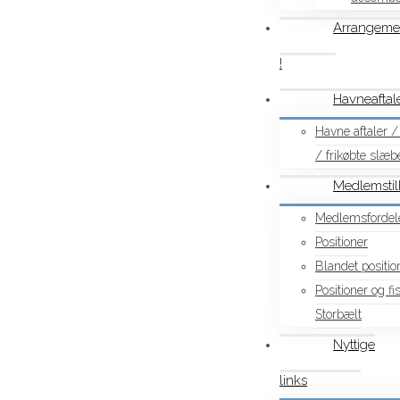
Arrangeme
!
Havneaftale
Havne aftaler / 
/ frikøbte slæbe
Medlemsti
Medlemsfordel
Positioner
Blandet positio
Positioner og f
Storbælt
Nyttige
links