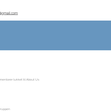
@gmail.com
entarer lukket
til About Us
gruppen