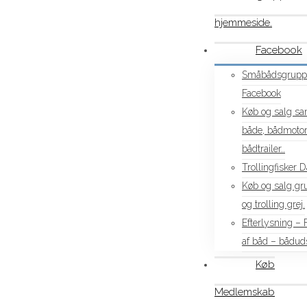
hjemmeside.
Facebook
Småbådsgrupp
Facebook
Køb og salg sam
både, bådmotor
bådtrailer..
Trollingfisker 
Køb og salg gr
og trolling grej.
Efterlysning –
af båd – båduds
Køb
Medlemskab