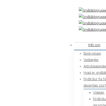
Info om
Bestyrelsen
Vedtægter
Aktivitskalender
Hvad er småbå
Nytårstur fra 
december 2017
Videoer.
Nytårstu
decembe