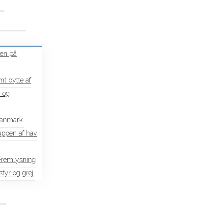
en på
t bytte af
 og
Danmark.
uppen af hav
 Fremlysning
tyr og grej.