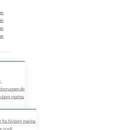
.
dsgruppen.dk
Nyborg marina
r fra Nyborg marina
r 2018