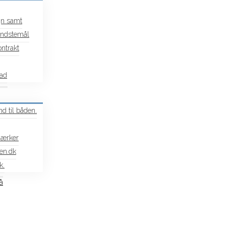
gn samt
mindstemål
ntrakt
pad
d til båden.
mærker
en.dk
k.
å