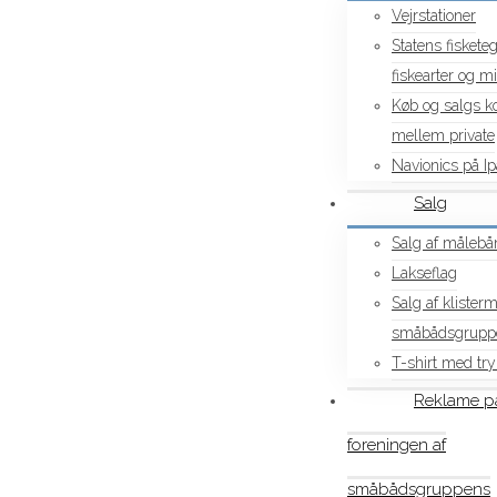
Vejrstationer
Statens fiskete
fiskearter og 
Køb og salgs ko
mellem private
Navionics på I
Salg
Salg af målebån
Lakseflag
Salg af klister
småbådsgrupp
T-shirt med try
Reklame p
foreningen af
småbådsgruppens