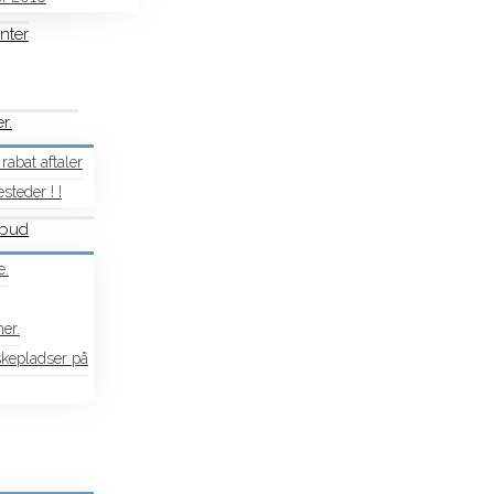
nter
r.
rabat aftaler
steder ! !
lbud
e.
ner.
iskepladser på