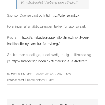
til nyårstræffet i Nyborg den 28-12-17
Sponsor Odense Jagt og fritid
http://odensejagt.dk
Foreningen af småbådsgruppen takker for sponsoratet.
Program :
http://smabadsgruppen.dk/tilmelding-til-den-
traditionelle-nytaars-tur-fra-nyborg/
Ønsker man at deltage, er det stadig muligt at tilmelde sig
på
http://smabadsgruppen.dk/tilmelding-til-aktiviteter/
By
Henrik Biilmann
|
december 20th, 2017
|
Ikke
til
kategoriseret
|
Kommentarer lukket
Sponsorgave
fra
Odense