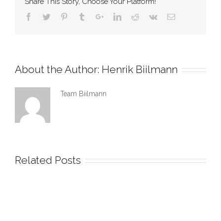
jagt
Share This Story, Choose Your Platform!
og
fritid..
About the Author:
Henrik Biilmann
Team Biilmann
Related Posts